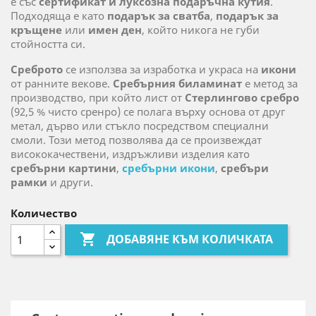
е със
сертификат и луксозна подаръчна кутия
.
Подходяща е като
подарък за сватба
,
подарък за
кръщене
или
имен ден
, който никога не губи
стойността си.
Среброто
се използва за изработка и украса на
икони
от ранните векове.
Сребърния биламинат
е метод за
производство, при който лист от
Стерлингово сребро
(92,5 % чисто сренро) се полага върху основа от друг
метал, дърво или стъкло посредством специални
смоли. Този метод позволява да се произвеждат
висококачествени, издръжливи изделия като
сребърни картини
,
сребърни икони
,
сребъри
рамки
и други.
Количество

ДОБАВЯНЕ КЪМ КОЛИЧКАТА