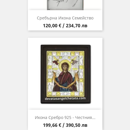
Сребърна Икона Семейство
Цена
120,00 € / 234,70 лв
Икона Сребро 925 - Честния...
Цена
199,66 € / 390,50 лв