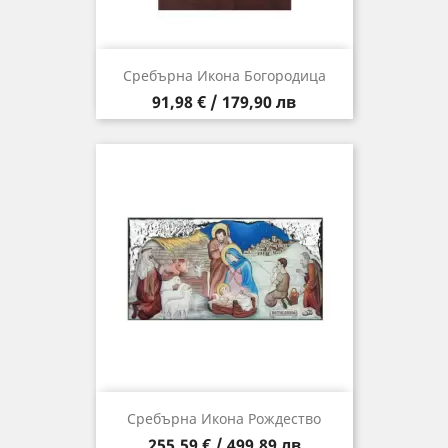
Сребърна Икона Богородица
Цена
91,98 € / 179,90 лв
Сребърна Икона Рождество
Цена
255,59 € / 499,89 лв