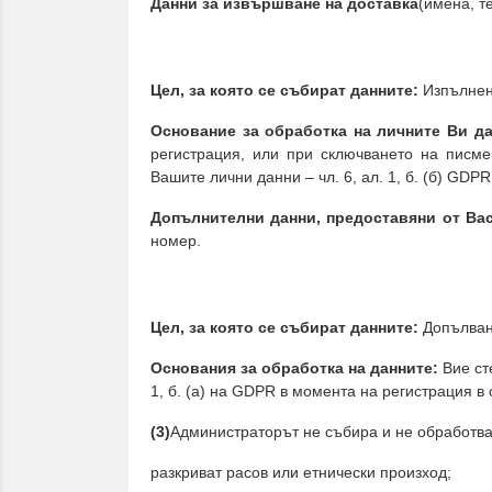
Данни за извършване на доставка
(имена, т
Цел, за която се събират данните:
Изпълнени
Основание за обработка на личните Ви д
регистрация, или при сключването на писм
Вашите лични данни – чл. 6, ал. 1, б. (б) GDPR
Допълнителни данни, предоставяни от Ва
номер.
Цел, за която се събират данните:
Допълване
Основания за обработка на данните:
Вие ст
1, б. (a) на GDPR в момента на регистрация в
(3)
Администраторът не събира и не обработва 
разкриват расов или етнически произход;