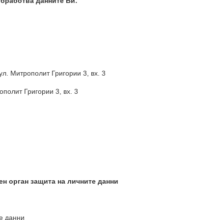
бработва данните Ви:
 ул. Митрополит Григории 3, вх. 3
ополит Григории 3, вх. 3
н орган защита на личните данни
е данни