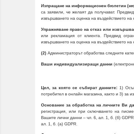
Изпращане на информационен бюлетин (ню
са заявили, че желаят да получават. Предви
извършването на оценка на въздействието на 
Упражняване право на отказ или извършва
или рекламация от клиента. Предвид огра
извършването на оценка на въздействието на 
(2)
Администраторът обработва следните кате
Ваши индивидуализиращи данни
(електрон
Цел, за която се събират данните:
1) Осъщ
потребител в онлайн магазина, както и 3) за
Основание за обработка на личните Ви д
регистрация, или при сключването на писм
Вашите лични данни – чл. 6, ал. 1, б. (б) GD
ал. 1, б. (а) GDPR.