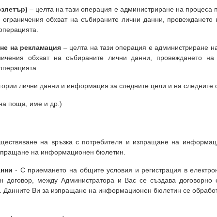
злетър)
– целта на тази операция е администриране на процеса п
д ограничения обхват на събираните лични данни, провеждането
операцията.
не на рекламация
– целта на тази операция е администриране на
ничения обхват на събираните лични данни, провеждането на
операцията.
гории лични данни и информация за следните цели и на следните 
на поща, име и др.)
ествяване на връзка с потребителя и изпращане на информация
 изпращане на информационен бюлетин.
анни
- С приемането на общите условия и регистрация в електро
ен договор, между Администратора и Вас се създава договорно 
PR. Данните Ви за изпращане на информационен бюлетин се обработв