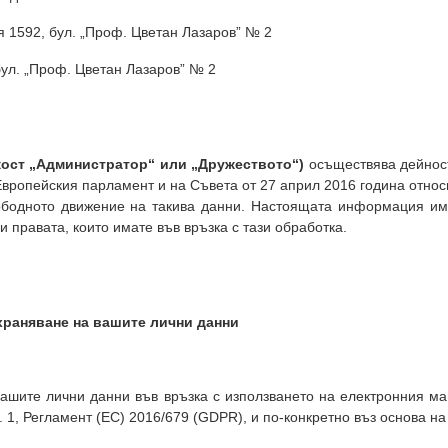
 1592, бул. „Проф. Цветан Лазаров” № 2
бул. „Проф. Цветан Лазаров” № 2
кост „Администратор“ или „Дружеството“)
осъществява дейност
Европейския парламент и на Съвета от 27 април 2016 година относ
ободното движение на такива данни. Настоящата информация им
и правата, които имате във връзка с тази обработка.
храняване на вашите лични данни
шите лични данни във връзка с използването на електронния маг
л. 1, Регламент (ЕС) 2016/679 (GDPR), и по-конкретно въз основа н