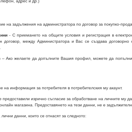
елефон, адрес и др.)
е на задължения на администратора по договор за покупко-продаж
анни
- С приемането на общите условия и регистрация в електро
ен договор, между Администратора и Вас се създава договорно 
.
с
– Ако желаете да допълните Вашия профил, можете да попълни
 на информация за потребителя в потребителския му акаунт.
е предоставили изрично съгласие за обработване на личните му дан
 онлайн магазина. Предоставянето на тези данни, не е задължителн
лични данни, които се отнасят за следното: