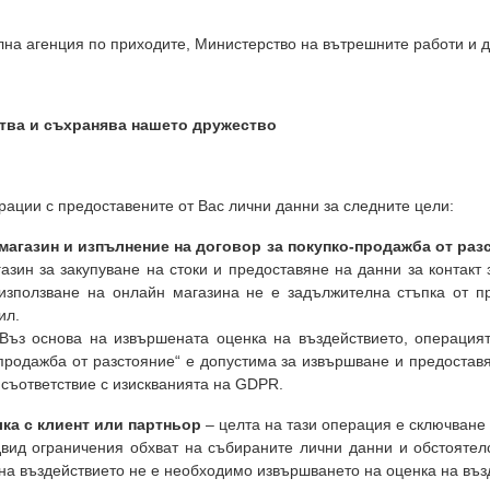
на агенция по приходите, Министерство на вътрешните работи и д
тва и съхранява нашето дружество
ации с предоставените от Вас лични данни за следните цели:
магазин и изпълнение на договор за покупко-продажба от раз
зин за закупуване на стоки и предоставяне на данни за контакт 
използване на онлайн магазина не е задължителна стъпка от пр
фил.
 Въз основа на извършената оценка на въздействието, операцият
продажба от разстояние“ е допустима за извършване и предостав
 съответствие с изискванията на GDPR.
ка с клиент или партньор
– целта на тази операция е сключване 
вид ограничения обхват на събираните лични данни и обстоятелст
на въздействието не е необходимо извършването на оценка на въз