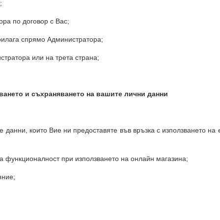
;
ра по договор с Вас;
прилага спрямо Администратора;
стратора или на трета страна;
ването и съхраняването на вашите лични данни
 данни, които Вие ни предоставяте във връзка с използването на 
а функционалност при използването на онлайн магазина;
яние;