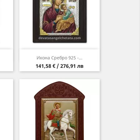
Бърз преглед

Икона Сребро 925 -...
Цена
141,58 € / 276,91 лв