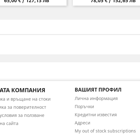
Цена
Цена
65,00 € / 127,13 лв
78,05 € / 152,65 лв
АТА КОМПАНИЯ
ВАШИЯТ ПРОФИЛ
Лична информация
вка и връщане на стоки
Поръчки
ика за поверителност
Кредитни известия
условия за ползване
Адреси
на сайта
My out of stock subscriptions