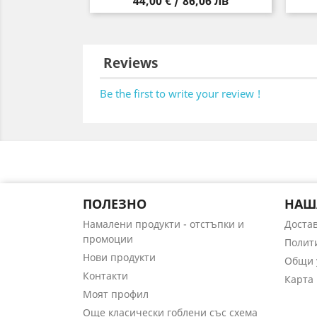
Цена
44,00 € / 86,06 лв
Reviews
Be the first to write your review !
ПОЛЕЗНО
НАШ
Намалени продукти - отстъпки и
Доста
промоции
Полит
Нови продукти
Общи 
Контакти
Карта 
Моят профил
Още класически гоблени със схема