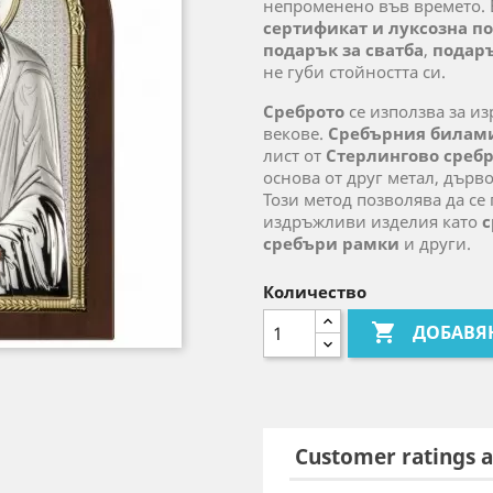
непроменено във времето. 
сертификат и луксозна п
подарък за сватба
,
подар
не губи стойността си.
Среброто
се използва за из
векове.
Сребърния билам
лист от
Стерлингово среб
основа от друг метал, дърв
Този метод позволява да се
издръжливи изделия като
с
сребъри рамки
и други.
Количество

ДОБАВЯ
Customer ratings a