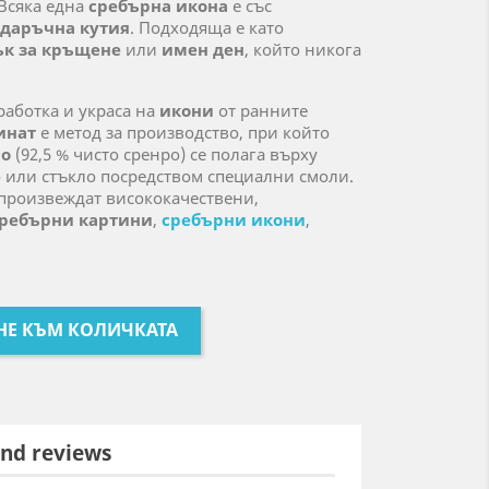
Всяка една
сребърна икона
е със
одаръчна кутия
. Подходяща е като
ък за кръщене
или
имен ден
, който никога
работка и украса на
икони
от ранните
инат
е метод за производство, при който
ро
(92,5 % чисто сренро) се полага върху
о или стъкло посредством специални смоли.
 произвеждат висококачествени,
ребърни картини
,
сребърни икони
,
НЕ КЪМ КОЛИЧКАТА
nd reviews