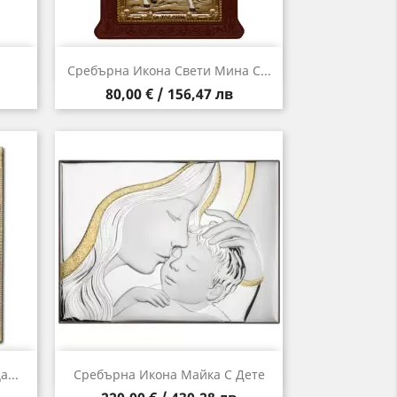
Бърз преглед

Сребърна Икона Свети Мина С...
Цена
80,00 € / 156,47 лв
Бърз преглед

...
Сребърна Икона Майка С Дете