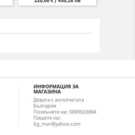
Цена
220,00 € / 430,28 лв
ИНФОРМАЦИЯ ЗА
МАГАЗИНА
Девата с ангелчетата
България
Позвънете ни:
0889603884
Пишете ни:
bg_mar@yahoo.com