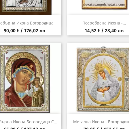
Бърз преглед
Бърз преглед


ебърна Икона Богородица
Посребрена Икона -...
Цена
Цена
90,00 € / 176,02 лв
14,52 € / 28,40 лв
Бърз преглед
Бърз преглед


бърна Икона Богородица С...
Метална Икона - Богородица