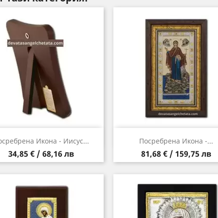
Бърз преглед
Бърз преглед


осребрена Икона - Иисус...
Посребрена Икона -...
Цена
Цена
34,85 € / 68,16 лв
81,68 € / 159,75 лв