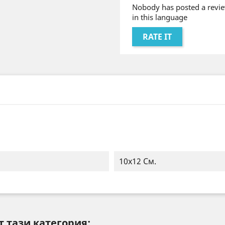
Nobody has posted a revie
in this language
RATE IT
10х12 См.
т тази категория: