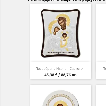
Бърз преглед

Посребрена Икона - Светото...
П
Цена
45,38 € / 88,76 лв