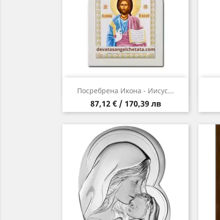
Бърз преглед

Посребрена Икона - Иисус...
Цена
87,12 € / 170,39 лв