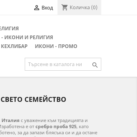
shopping_cart

Количка
(0)
Вход
РЕЛИГИЯ
- ИКОНИ И РЕЛИГИЯ
 КЕХЛИБАР
ИКОНИ - ПРОМО

 СВЕТО СЕМЕЙСТВО
в
Италия
с уважение към традицията и
Изработена е от
сребро проба 925
, като
отено, за да запази блясъка си и да остане