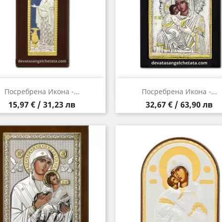
Бърз преглед
Бърз преглед


Посребрена Икона -...
Посребрена Икона -...
Цена
Цена
15,97 € / 31,23 лв
32,67 € / 63,90 лв