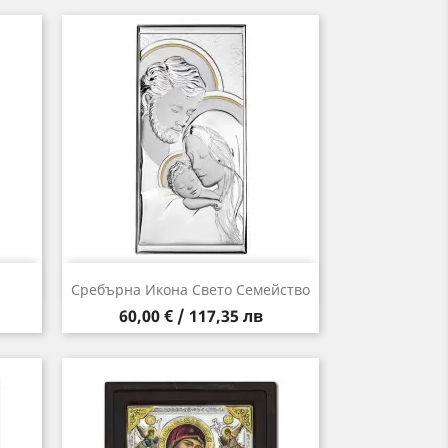
Бърз преглед

Сребърна Икона Свето Семейство
Цена
60,00 € / 117,35 лв