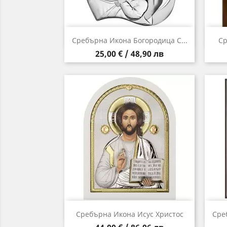
Бърз преглед

Сребърна Икона Богородица С...
Ср
Цена
25,00 € / 48,90 лв
Бърз преглед

Сребърна Икона Исус Христос
Сре