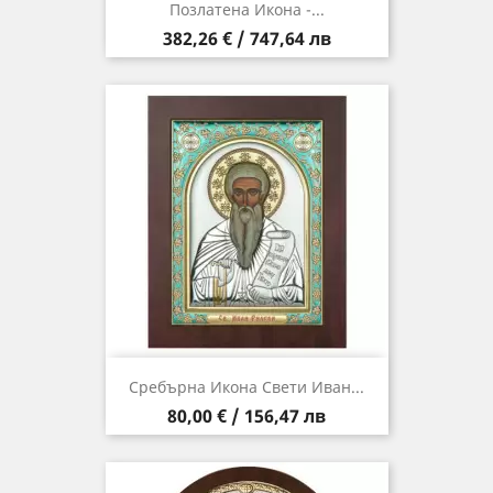
Позлатена Икона -...
Цена
382,26 € / 747,64 лв
Сребърна Икона Свети Иван...
Цена
80,00 € / 156,47 лв