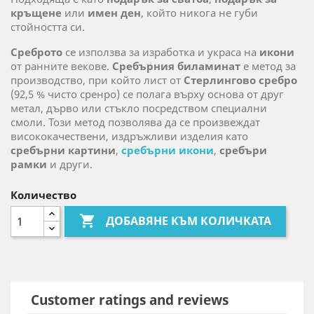
кръщене
или
имен ден
, който никога не губи
стойността си.
Среброто
се използва за изработка и украса на
икони
от ранните векове.
Сребърния биламинат
е метод за
производство, при който лист от
Стерлингово сребро
(92,5 % чисто сренро) се полага върху основа от друг
метал, дърво или стъкло посредством специални
смоли. Този метод позволява да се произвеждат
висококачествени, издръжливи изделия като
сребърни картини
,
сребърни икони
,
сребъри
рамки
и други.
Количество

ДОБАВЯНЕ КЪМ КОЛИЧКАТА
Customer ratings and reviews