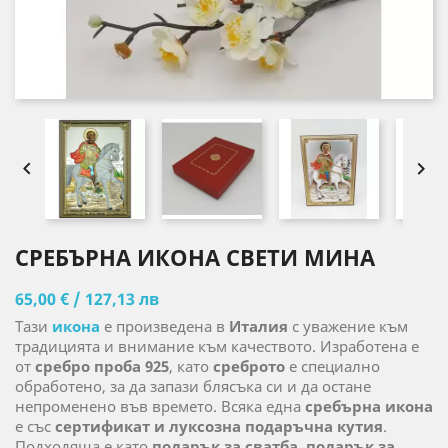


СРЕБЪРНА ИКОНА СВЕТИ МИНА
65,00 € / 127,13 лв
Тази
икона
е произведена в
Италия
с уважение към
традицията и внимание към качеството. Изработена е
от
сребро проба 925
, като
среброто
е специално
обработено, за да запази блясъка си и да остане
непроменено във времето. Всяка една
сребърна икона
е със
сертификат и луксозна подаръчна кутия
.
Подходяща е като
подарък за сватба
,
подарък за