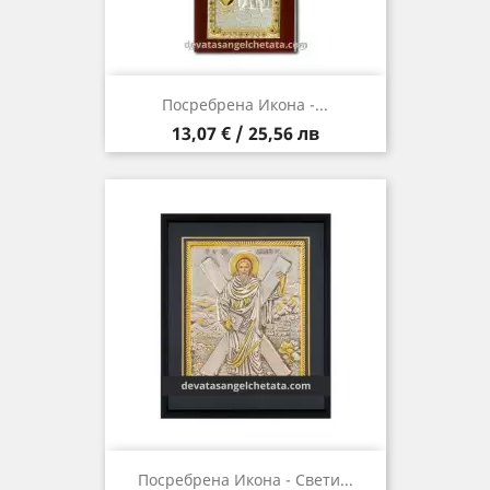
Посребрена Икона -...
Цена
13,07 € / 25,56 лв
Посребрена Икона - Свети...