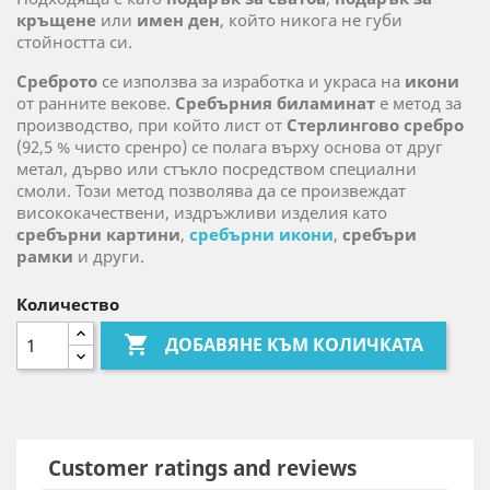
кръщене
или
имен ден
, който никога не губи
стойността си.
Среброто
се използва за изработка и украса на
икони
от ранните векове.
Сребърния биламинат
е метод за
производство, при който лист от
Стерлингово сребро
(92,5 % чисто сренро) се полага върху основа от друг
метал, дърво или стъкло посредством специални
смоли. Този метод позволява да се произвеждат
висококачествени, издръжливи изделия като
сребърни картини
,
сребърни икони
,
сребъри
рамки
и други.
Количество

ДОБАВЯНЕ КЪМ КОЛИЧКАТА
Customer ratings and reviews