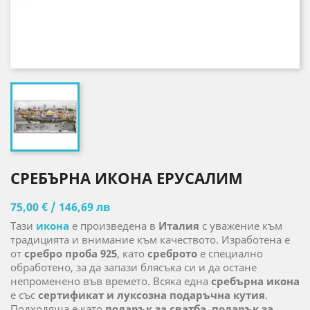
СРЕБЪРНА ИКОНА ЕРУСАЛИМ
75,00 € / 146,69 лв
Тази
икона
е произведена в
Италия
с уважение към
традицията и внимание към качеството. Изработена е
от
сребро проба 925
, като
среброто
е специално
обработено, за да запази блясъка си и да остане
непроменено във времето. Всяка една
сребърна икона
е със
сертификат и луксозна подаръчна кутия
.
Подходяща е като
подарък за сватба
,
подарък за