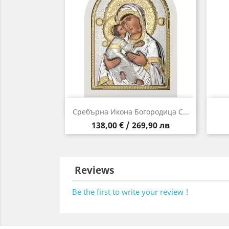
Бърз преглед

Сребърна Икона Богородица С...
Цена
138,00 € / 269,90 лв
Reviews
Be the first to write your review !