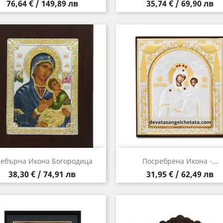
Цена
Цена
76,64 € / 149,89 лв
35,74 € / 69,90 лв
Бърз преглед
Бърз преглед


ебърна Икона Богородица
Посребрена Икона -...
Цена
Цена
38,30 € / 74,91 лв
31,95 € / 62,49 лв