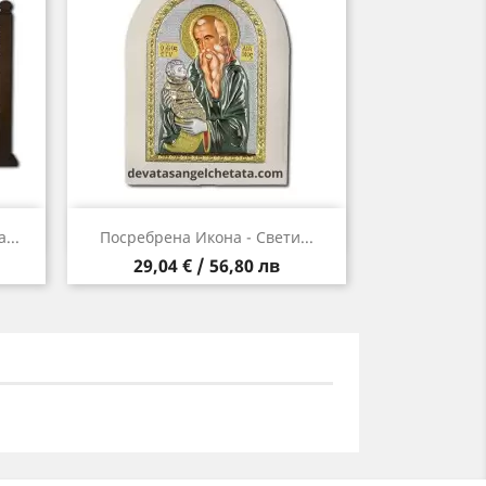
Бърз преглед

...
Посребрена Икона - Свети...
Цена
29,04 € / 56,80 лв