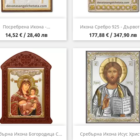
Бърз преглед
Бърз преглед


Посребрена Икона -...
Икона Сребро 925 - Дървото
Цена
Цена
14,52 € / 28,40 лв
177,88 € / 347,90 лв
Бърз преглед
Бърз преглед


бърна Икона Богородица С...
Сребърна Икона Исус Хрис