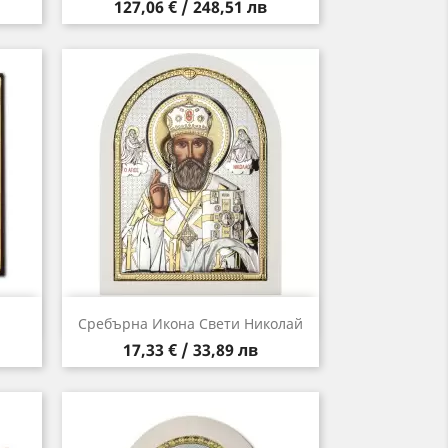
Цена
127,06 € / 248,51 лв
Бърз преглед

Сребърна Икона Свети Николай
Цена
17,33 € / 33,89 лв