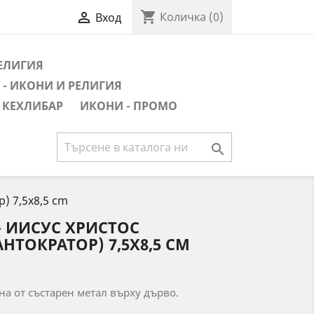
shopping_cart

Количка
(0)
Вход
РЕЛИГИЯ
- ИКОНИ И РЕЛИГИЯ
 КЕХЛИБАР
ИКОНИ - ПРОМО

) 7,5x8,5 cm
- ИИСУС ХРИСТОС
НТОКРАТОР) 7,5X8,5 CM
а от състарен метал върху дърво.