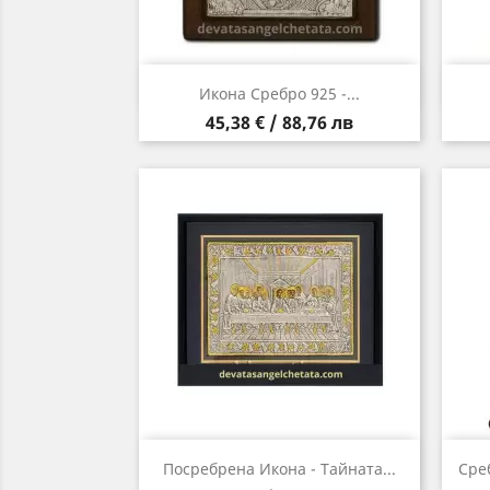
Бърз преглед

Икона Сребро 925 -...
Цена
45,38 € / 88,76 лв
Бърз преглед

Посребрена Икона - Тайната...
Сре