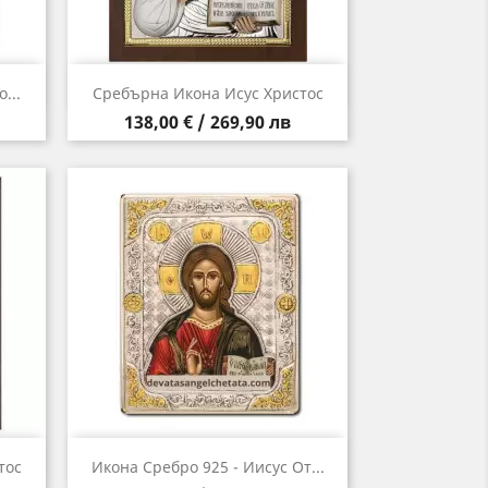
Бърз преглед

...
Сребърна Икона Исус Христос
Цена
138,00 € / 269,90 лв
Бърз преглед

тос
Икона Сребро 925 - Иисус От...