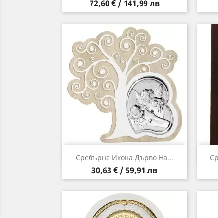
Цена
72,60 € / 141,99 лв
Бърз преглед

Сребърна Икона Дърво На...
Ср
Цена
30,63 € / 59,91 лв