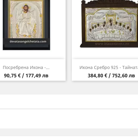
Бърз преглед
Бърз преглед


Посребрена Икона -...
Икона Сребро 925 - Тайната
Цена
Цена
90,75 € / 177,49 лв
384,80 € / 752,60 лв