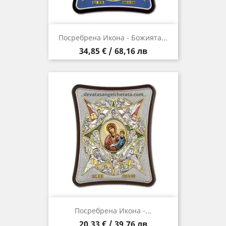
Посребрена Икона - Божията...
Цена
34,85 € / 68,16 лв
Посребрена Икона -...
Цена
20,33 € / 39,76 лв