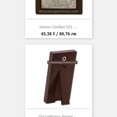
Икона Сребро 925 -...
Цена
45,38 € / 88,76 лв
Посребрена Икона -...