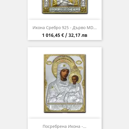
Икона Сребро 925 - Дърво MD...
Цена
1 016,45 € / 32,17 лв
Посребрена Икона -...