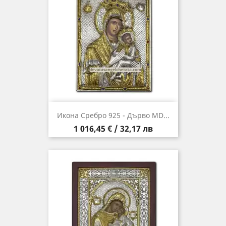
Икона Сребро 925 - Дърво MD...
Цена
1 016,45 € / 32,17 лв