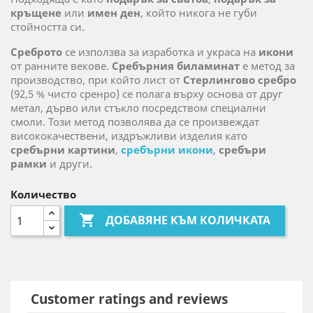
кръщене
или
имен ден
, който никога не губи
стойността си.
Среброто
се използва за изработка и украса на
икони
от ранните векове.
Сребърния биламинат
е метод за
производство, при който лист от
Стерлингово сребро
(92,5 % чисто сренро) се полага върху основа от друг
метал, дърво или стъкло посредством специални
смоли. Този метод позволява да се произвеждат
висококачествени, издръжливи изделия като
сребърни картини
,
сребърни икони
,
сребъри
рамки
и други.
Количество

ДОБАВЯНЕ КЪМ КОЛИЧКАТА
Customer ratings and reviews