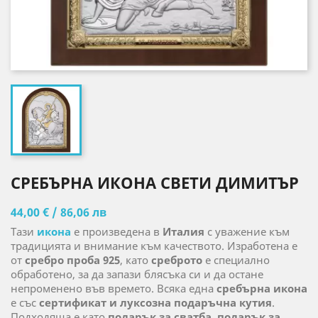
СРЕБЪРНА ИКОНА СВЕТИ ДИМИТЪР
44,00 € / 86,06 лв
Тази
икона
е произведена в
Италия
с уважение към
традицията и внимание към качеството. Изработена е
от
сребро проба 925
, като
среброто
е специално
обработено, за да запази блясъка си и да остане
непроменено във времето. Всяка една
сребърна икона
е със
сертификат и луксозна подаръчна кутия
.
Подходяща е като
подарък за сватба
,
подарък за