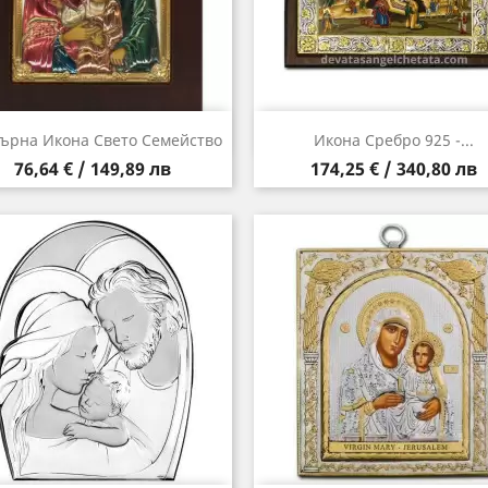
Бърз преглед
Бърз преглед


ърна Икона Свето Семейство
Икона Сребро 925 -...
Цена
Цена
76,64 € / 149,89 лв
174,25 € / 340,80 лв