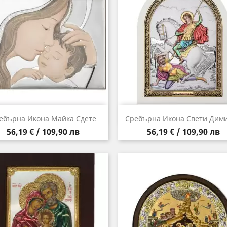
Бърз преглед
Бърз преглед


ебърна Икона Майка Сдете
Сребърна Икона Свети Дим
Цена
Цена
56,19 € / 109,90 лв
56,19 € / 109,90 лв