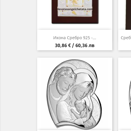
Бърз преглед

Икона Сребро 925 -...
Среб
Цена
30,86 € / 60,36 лв