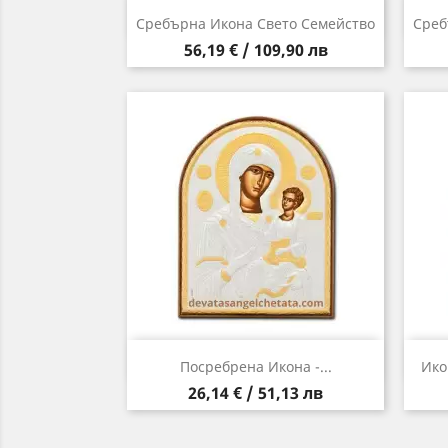
Бърз преглед

Сребърна Икона Свето Семейство
Среб
Цена
56,19 € / 109,90 лв
Бърз преглед

Посребрена Икона -...
Ико
Цена
26,14 € / 51,13 лв