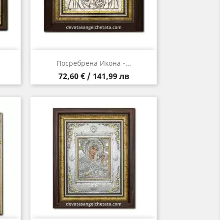
Бърз преглед

Посребрена Икона -...
Цена
72,60 € / 141,99 лв