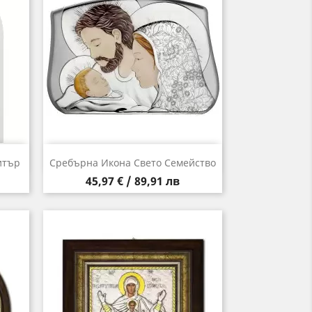
Бърз преглед

итър
Сребърна Икона Свето Семейство
Цена
45,97 € / 89,91 лв