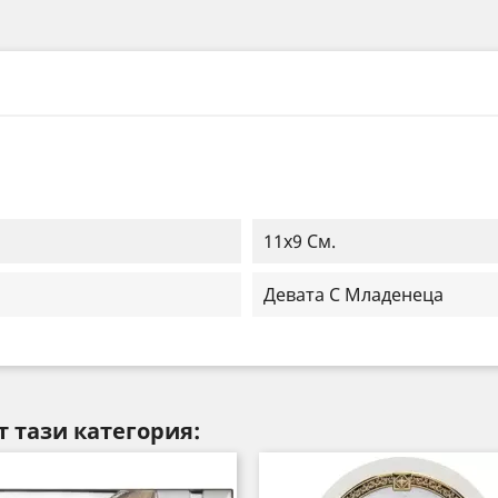
11x9 См.
Девата С Младенеца
т тази категория: