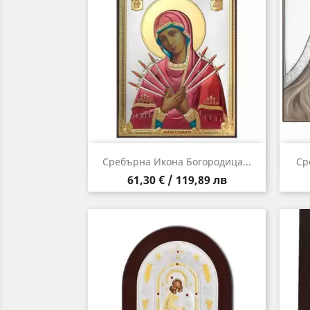
Бърз преглед

Сребърна Икона Богородица...
Ср
Цена
61,30 € / 119,89 лв