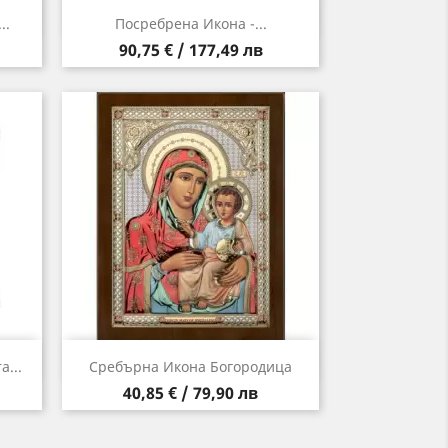
Бърз преглед

..
Посребрена Икона -...
Цена
90,75 € / 177,49 лв
Бърз преглед

...
Сребърна Икона Богородица
Цена
40,85 € / 79,90 лв