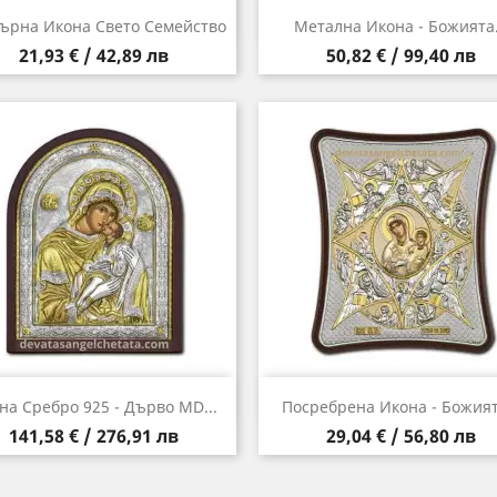
Бърз преглед
Бърз преглед


ърна Икона Свето Семейство
Метална Икона - Божията.
Цена
Цена
21,93 € / 42,89 лв
50,82 € / 99,40 лв
Бърз преглед
Бърз преглед


на Сребро 925 - Дърво MD...
Посребрена Икона - Божията
Цена
Цена
141,58 € / 276,91 лв
29,04 € / 56,80 лв