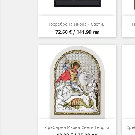
Бърз преглед

Посребрена Икона - Свети...
П
Цена
72,60 € / 141,99 лв
Бърз преглед

Сребърна Икона Свети Георги
Сре