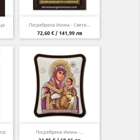
Бърз преглед

ца
Посребрена Икона - Свети...
Цена
72,60 € / 141,99 лв
Бърз преглед

тос
Посребрена Икона -...