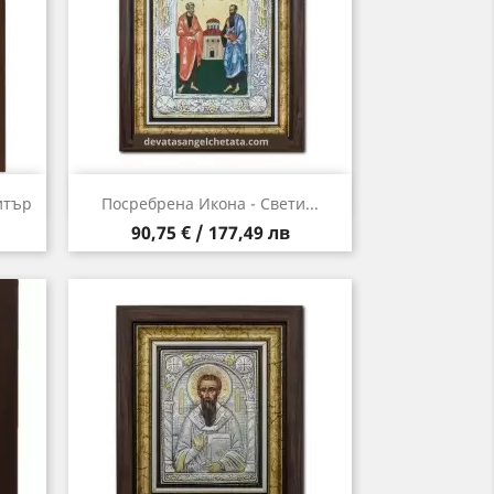
Бърз преглед

итър
Посребрена Икона - Свети...
Цена
90,75 € / 177,49 лв