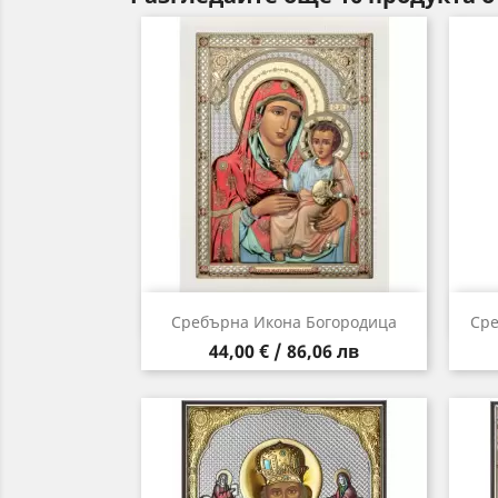
Бърз преглед

Сребърна Икона Богородица
Сре
Цена
44,00 € / 86,06 лв