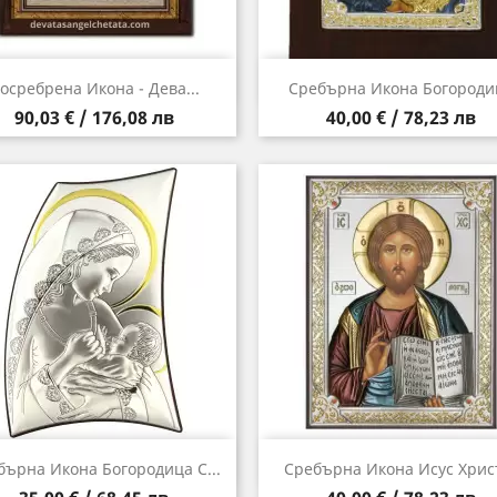
Бърз преглед
Бърз преглед


осребрена Икона - Дева...
Сребърна Икона Богороди
Цена
Цена
90,03 € / 176,08 лв
40,00 € / 78,23 лв
Бърз преглед
Бърз преглед


бърна Икона Богородица С...
Сребърна Икона Исус Хрис