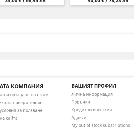
Цена
Цена
35,00 € / 68,45 лв
40,00 € / 78,23 лв
АТА КОМПАНИЯ
ВАШИЯТ ПРОФИЛ
Лична информация
вка и връщане на стоки
Поръчки
ика за поверителност
Кредитни известия
условия за ползване
Адреси
на сайта
My out of stock subscriptions