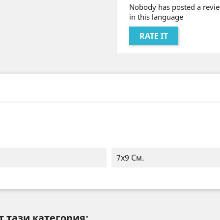
Nobody has posted a revie
in this language
RATE IT
7х9 См.
т тази категория: