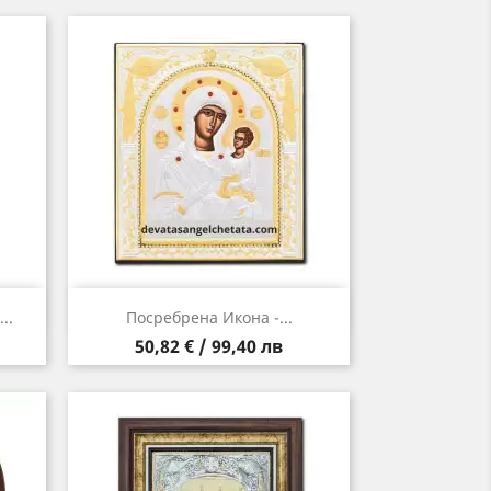
Бърз преглед

..
Посребрена Икона -...
Цена
50,82 € / 99,40 лв