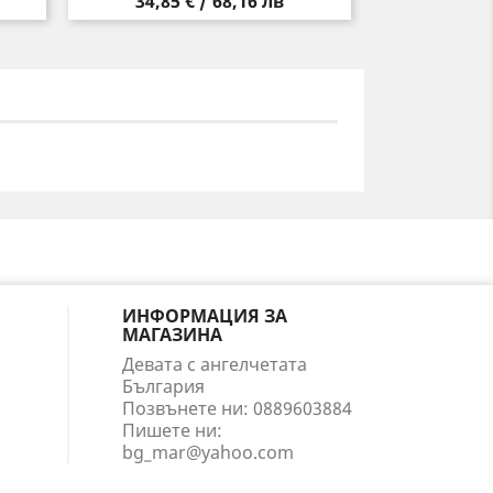
Цена
34,85 € / 68,16 лв
ИНФОРМАЦИЯ ЗА
МАГАЗИНА
Девата с ангелчетата
България
Позвънете ни:
0889603884
Пишете ни:
bg_mar@yahoo.com