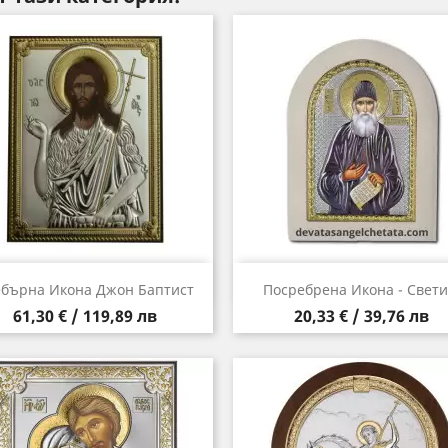
Бърз преглед
Бърз преглед


бърна Икона Джон Баптист
Посребрена Икона - Свети.
Цена
Цена
61,30 € / 119,89 лв
20,33 € / 39,76 лв