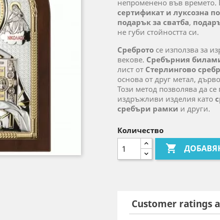
непроменено във времето. 
сертификат и луксозна п
подарък за сватба
,
подар
не губи стойността си.
Среброто
се използва за из
векове.
Сребърния билам
лист от
Стерлингово среб
основа от друг метал, дърв
Този метод позволява да се
издръжливи изделия като
с
сребъри рамки
и други.
Количество

ДОБАВЯ
Customer ratings a