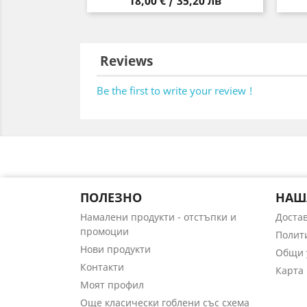
Цена
18,00 € / 35,20 лв
Reviews
Be the first to write your review !
ПОЛЕЗНО
НАШ
Намалени продукти - отстъпки и
Доста
промоции
Полит
Нови продукти
Общи 
Контакти
Карта 
Моят профил
Още класически гоблени със схема