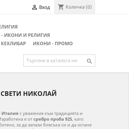
shopping_cart

Количка
(0)
Вход
РЕЛИГИЯ
- ИКОНИ И РЕЛИГИЯ
 КЕХЛИБАР
ИКОНИ - ПРОМО

 СВЕТИ НИКОЛАЙ
в
Италия
с уважение към традицията и
Изработена е от
сребро проба 925
, като
отено, за да запази блясъка си и да остане