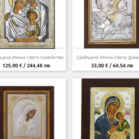
Бърз преглед
Бърз преглед


ърна Икона Свето Семейство
Сребърна Икона Свети Дим
Цена
Цена
125,00 € / 244,48 лв
33,00 € / 64,54 лв