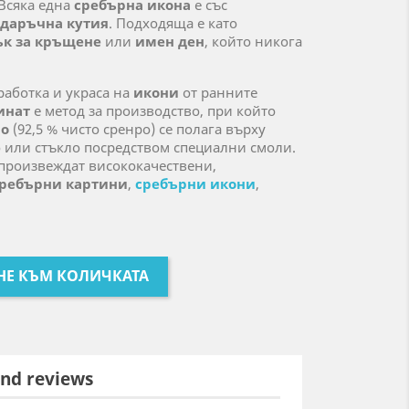
Всяка една
сребърна икона
е със
одаръчна кутия
. Подходяща е като
ък за кръщене
или
имен ден
, който никога
работка и украса на
икони
от ранните
инат
е метод за производство, при който
ро
(92,5 % чисто сренро) се полага върху
о или стъкло посредством специални смоли.
 произвеждат висококачествени,
ребърни картини
,
сребърни икони
,
НЕ КЪМ КОЛИЧКАТА
nd reviews