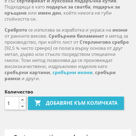
е със
сертификат и луксозна подаръчна кутия
.
Подходяща е като
подарък за сватба
,
подарък за
кръщене
или
имен ден
, който никога не губи
стойността си.
Среброто
се използва за изработка и украса на
икони
от ранните векове.
Сребърния биламинат
е метод за
производство, при който лист от
Стерлингово сребро
(92,5 % чисто сренро) се полага върху основа от друг
метал, дърво или стъкло посредством специални
смоли. Този метод позволява да се произвеждат
висококачествени, издръжливи изделия като
сребърни картини
,
сребърни икони
,
сребъри
рамки
и други.
Количество

ДОБАВЯНЕ КЪМ КОЛИЧКАТА