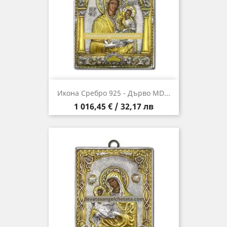
Икона Сребро 925 - Дърво MD...
Цена
1 016,45 € / 32,17 лв