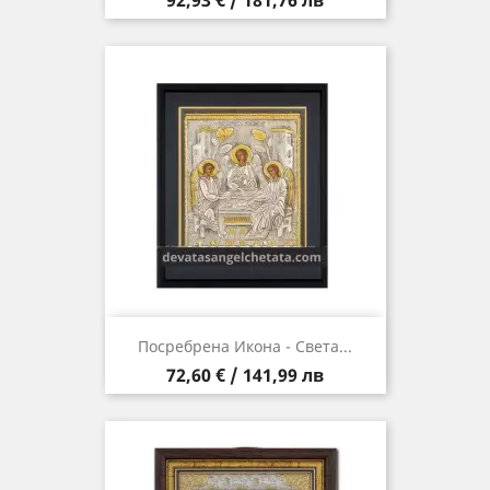
92,93 € / 181,76 лв
Посребрена Икона - Света...
Цена
72,60 € / 141,99 лв