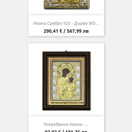
Икона Сребро 925 - Дърво MD...
Цена
290,41 € / 567,99 лв
Посребрена Икона -...
Цена