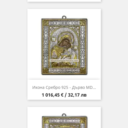
Икона Сребро 925 - Дърво MD...
Цена
1 016,45 € / 32,17 лв