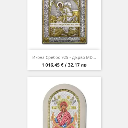
Икона Сребро 925 - Дърво MD...
Цена
1 016,45 € / 32,17 лв