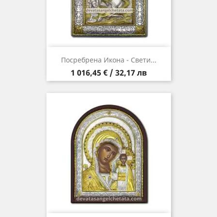
Посребрена Икона - Свети...
Цена
1 016,45 € / 32,17 лв