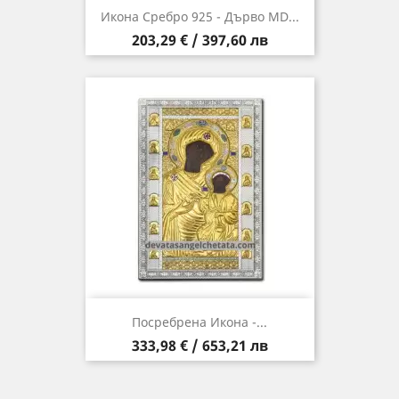
Икона Сребро 925 - Дърво MD...
Цена
203,29 € / 397,60 лв
Посребрена Икона -...
Цена
333,98 € / 653,21 лв