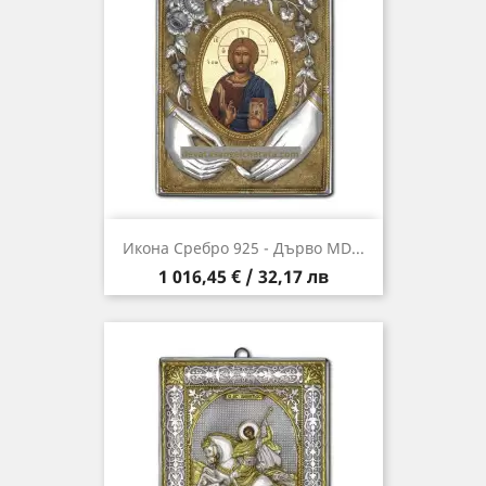
Икона Сребро 925 - Дърво MD...
Цена
1 016,45 € / 32,17 лв