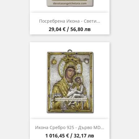
Посребрена Икона - Свети...
Цена
29,04 € / 56,80 лв
Икона Сребро 925 - Дърво MD...
Цена
1 016,45 € / 32,17 лв