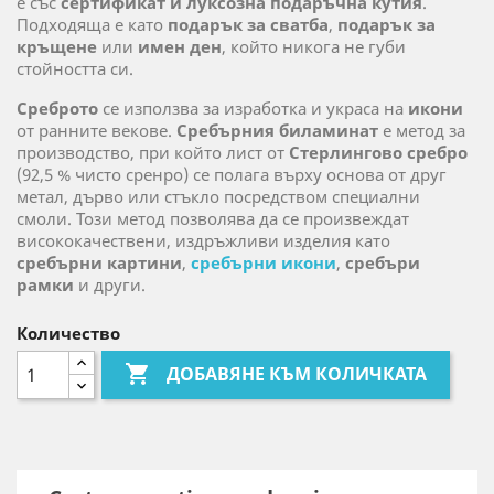
е със
сертификат и луксозна подаръчна кутия
.
Подходяща е като
подарък за сватба
,
подарък за
кръщене
или
имен ден
, който никога не губи
стойността си.
Среброто
се използва за изработка и украса на
икони
от ранните векове.
Сребърния биламинат
е метод за
производство, при който лист от
Стерлингово сребро
(92,5 % чисто сренро) се полага върху основа от друг
метал, дърво или стъкло посредством специални
смоли. Този метод позволява да се произвеждат
висококачествени, издръжливи изделия като
сребърни картини
,
сребърни икони
,
сребъри
рамки
и други.
Количество

ДОБАВЯНЕ КЪМ КОЛИЧКАТА