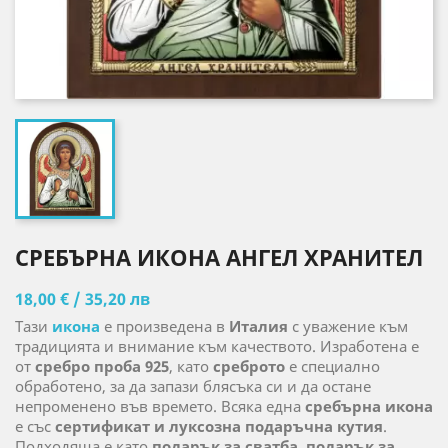
СРЕБЪРНА ИКОНА АНГЕЛ ХРАНИТЕЛ
18,00 € / 35,20 лв
Тази
икона
е произведена в
Италия
с уважение към
традицията и внимание към качеството. Изработена е
от
сребро проба 925
, като
среброто
е специално
обработено, за да запази блясъка си и да остане
непроменено във времето. Всяка една
сребърна икона
е със
сертификат и луксозна подаръчна кутия
.
Подходяща е като
подарък за сватба
,
подарък за