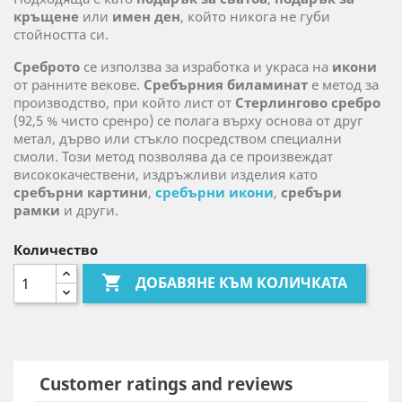
кръщене
или
имен ден
, който никога не губи
стойността си.
Среброто
се използва за изработка и украса на
икони
от ранните векове.
Сребърния биламинат
е метод за
производство, при който лист от
Стерлингово сребро
(92,5 % чисто сренро) се полага върху основа от друг
метал, дърво или стъкло посредством специални
смоли. Този метод позволява да се произвеждат
висококачествени, издръжливи изделия като
сребърни картини
,
сребърни икони
,
сребъри
рамки
и други.
Количество

ДОБАВЯНЕ КЪМ КОЛИЧКАТА
Customer ratings and reviews