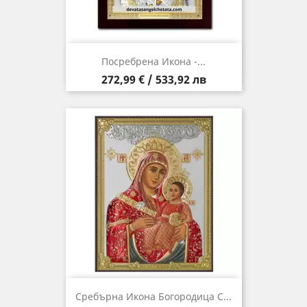
Посребрена Икона -...
Цена
272,99 € / 533,92 лв
Сребърна Икона Богородица С...