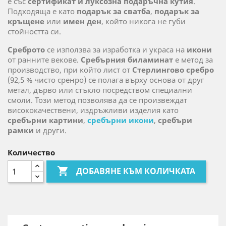
е със
сертификат и луксозна подаръчна кутия
.
Подходяща е като
подарък за сватба
,
подарък за
кръщене
или
имен ден
, който никога не губи
стойността си.
Среброто
се използва за изработка и украса на
икони
от ранните векове.
Сребърния биламинат
е метод за
производство, при който лист от
Стерлингово сребро
(92,5 % чисто сренро) се полага върху основа от друг
метал, дърво или стъкло посредством специални
смоли. Този метод позволява да се произвеждат
висококачествени, издръжливи изделия като
сребърни картини
,
сребърни икони
,
сребъри
рамки
и други.
Количество

ДОБАВЯНЕ КЪМ КОЛИЧКАТА