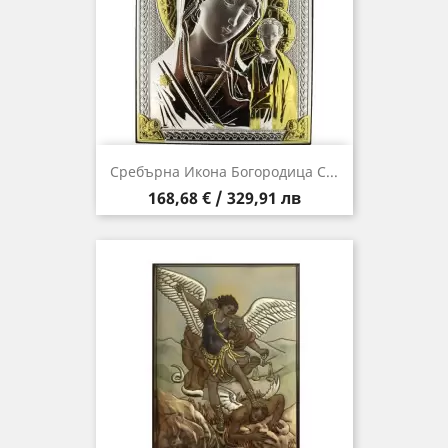
Сребърна Икона Богородица С...
Цена
168,68 € / 329,91 лв