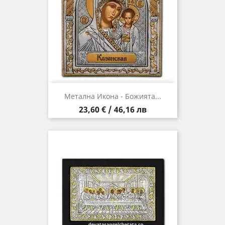
Метална Икона - Божията...
Цена
23,60 € / 46,16 лв