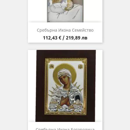
Сребърна Икона Семейство
Цена
112,43 € / 219,89 лв
Сребърна Икона Богородица