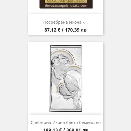
Посребрена Икона -...
Цена
87,12 € / 170,39 лв
Сребърна Икона Свето Семейство
Цена
189,13 € / 369,91 лв