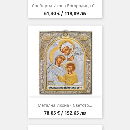
Сребърна Икона Богородица С...
Цена
61,30 € / 119,89 лв
Метална Икона - Светото...
Цена
78,05 € / 152,65 лв