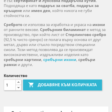
е със
сертификат и луксозна подаръчна кутия
.
Подходяща е като
подарък за сватба
,
подарък за
кръщене
или
имен ден
, който никога не губи
стойността си.
Среброто
се използва за изработка и украса на
икони
от ранните векове.
Сребърния биламинат
е метод за
производство, при който лист от
Стерлингово сребро
(92,5 % чисто сренро) се полага върху основа от друг
метал, дърво или стъкло посредством специални
смоли. Този метод позволява да се произвеждат
висококачествени, издръжливи изделия като
сребърни картини
,
сребърни икони
,
сребъри
рамки
и други.
Количество

ДОБАВЯНЕ КЪМ КОЛИЧКАТА