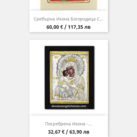
Сребърна Икона Богородица С...
Цена
60,00 € / 117,35 лв
Посребрена Икона -...
Цена
32,67 € / 63,90 лв