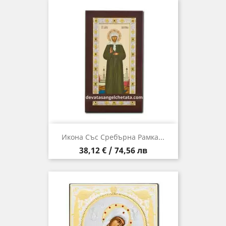
Икона Със Сребърна Рамка...
Цена
38,12 € / 74,56 лв