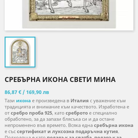
СРЕБЪРНА ИКОНА СВЕТИ МИНА
86,87 € / 169,90 лв
Тази
икона
е произведена в
Италия
с уважение към
традицията и внимание към качеството. Изработена е
от
сребро проба 925
, като
среброто
е специално
обработено, за да запази блясъка си и да остане
непроменено във времето. Всяка една
сребърна икона
е със
сертификат и луксозна подаръчна кутия
.
Подходяща е като
подарък за сватба
,
подарък за