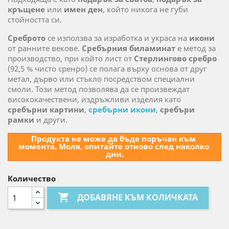
кръщене
или
имен ден
, който никога не губи
стойността си.
Среброто
се използва за изработка и украса на
икони
от ранните векове.
Сребърния биламинат
е метод за
производство, при който лист от
Стерлингово сребро
(92,5 % чисто сренро) се полага върху основа от друг
метал, дърво или стъкло посредством специални
смоли. Този метод позволява да се произвеждат
висококачествени, издръжливи изделия като
сребърни картини
,
сребърни икони
,
сребъри
рамки
и други.
Продукта не може да бъде поръчан към 
момента. Моля, опитайте отново след няколко 
дни.
Количество

ДОБАВЯНЕ КЪМ КОЛИЧКАТА