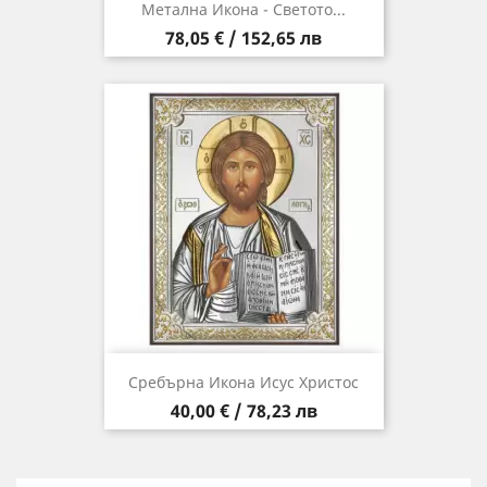
Метална Икона - Светото...
Цена
78,05 € / 152,65 лв
Сребърна Икона Исус Христос
Цена
40,00 € / 78,23 лв