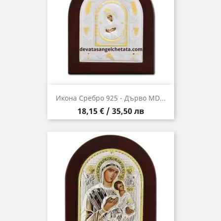
Икона Сребро 925 - Дърво MD...
Цена
18,15 € / 35,50 лв