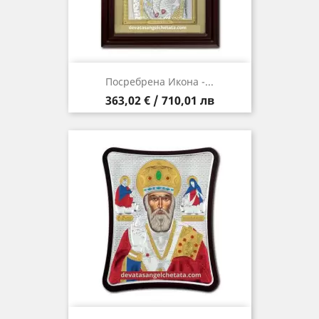
Посребрена Икона -...
Цена
363,02 € / 710,01 лв