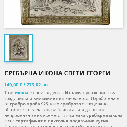
СРЕБЪРНА ИКОНА СВЕТИ ГЕОРГИ
140,00 € / 273,82 лв
Тази
икона
е произведена в
Италия
с уважение към
традицията и внимание към качеството. Изработена е
от
сребро проба 925
, като
среброто
е специално
обработено, за да запази блясъка си и да остане
непроменено във времето. Всяка една
сребърна икона
е със
сертификат и луксозна подаръчна кутия
.
Подходяща е като
подарък за сватба
,
подарък за