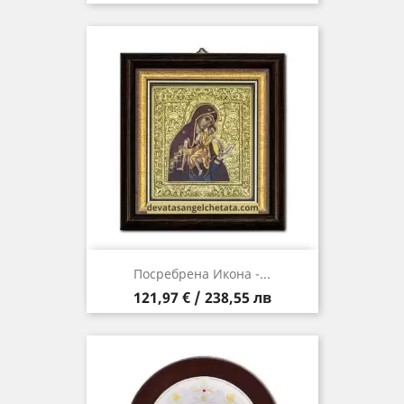
Посребрена Икона -...
Цена
121,97 € / 238,55 лв