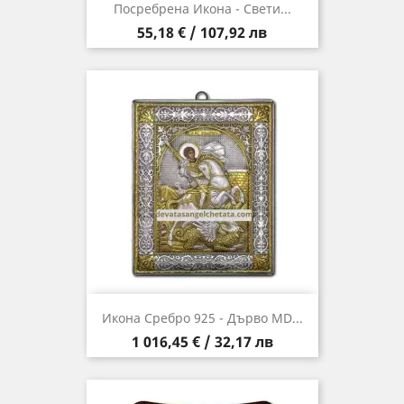
Посребрена Икона - Свети...
Цена
55,18 € / 107,92 лв
Икона Сребро 925 - Дърво MD...
Цена
1 016,45 € / 32,17 лв