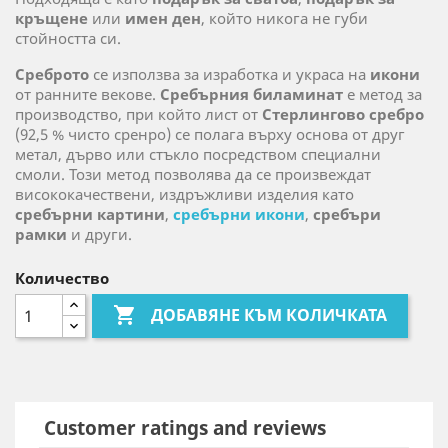
кръщене
или
имен ден
, който никога не губи
стойността си.
Среброто
се използва за изработка и украса на
икони
от ранните векове.
Сребърния биламинат
е метод за
производство, при който лист от
Стерлингово сребро
(92,5 % чисто сренро) се полага върху основа от друг
метал, дърво или стъкло посредством специални
смоли. Този метод позволява да се произвеждат
висококачествени, издръжливи изделия като
сребърни картини
,
сребърни икони
,
сребъри
рамки
и други.
Количество

ДОБАВЯНЕ КЪМ КОЛИЧКАТА
Customer ratings and reviews