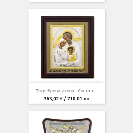
Посребрена Икона - Светото...
Цена
363,02 € / 710,01 лв