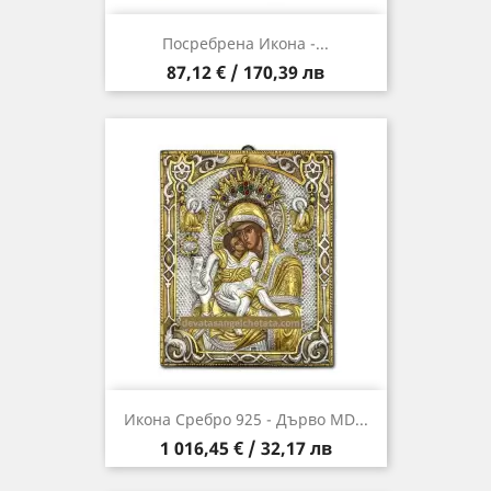
Посребрена Икона -...
Цена
87,12 € / 170,39 лв
Икона Сребро 925 - Дърво MD...
Цена
1 016,45 € / 32,17 лв