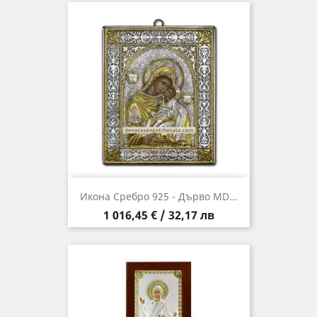
Икона Сребро 925 - Дърво MD...
Цена
1 016,45 € / 32,17 лв