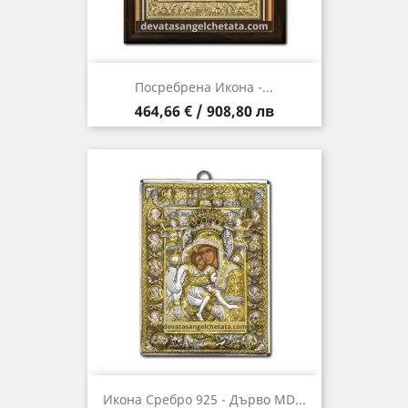
Посребрена Икона -...
Цена
464,66 € / 908,80 лв
Икона Сребро 925 - Дърво MD...