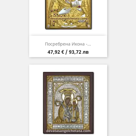
Посребрена Икона -...
Цена
47,92 € / 93,72 лв