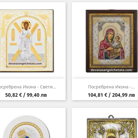
Бърз преглед
Бърз преглед


осребрена Икона - Свети...
Посребрена Икона -...
Цена
Цена
50,82 € / 99,40 лв
104,81 € / 204,99 лв