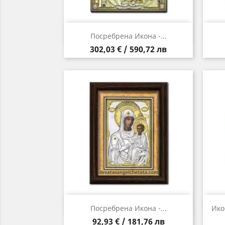
Бърз преглед

Посребрена Икона -...
Цена
302,03 € / 590,72 лв
Бърз преглед

Посребрена Икона -...
Ико
Цена
92,93 € / 181,76 лв