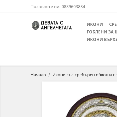
Позвънете ни:
0889603884
ИКОНИ
СР
ГОБЛЕНИ ЗА 
ИКОНИ ВЪРХ
Начало
Икони със сребърен обков и п