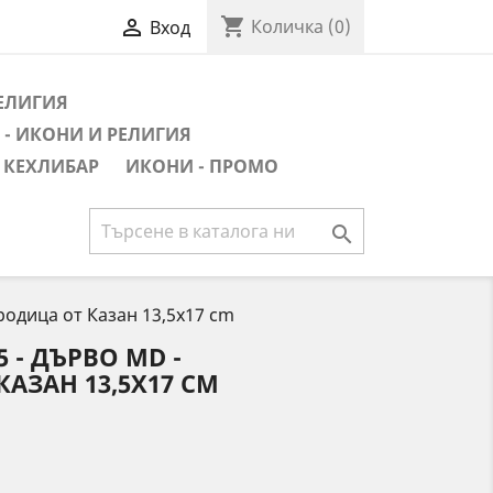
shopping_cart

Количка
(0)
Вход
РЕЛИГИЯ
- ИКОНИ И РЕЛИГИЯ
 КЕХЛИБАР
ИКОНИ - ПРОМО

родица от Казан 13,5x17 cm
 - ДЪРВО MD -
АЗАН 13,5X17 CM