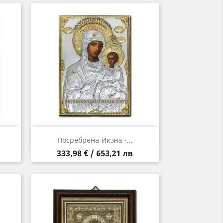
Бърз преглед

Посребрена Икона -...
Цена
333,98 € / 653,21 лв