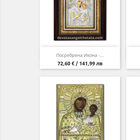
Бърз преглед

Посребрена Икона -...
Цена
72,60 € / 141,99 лв