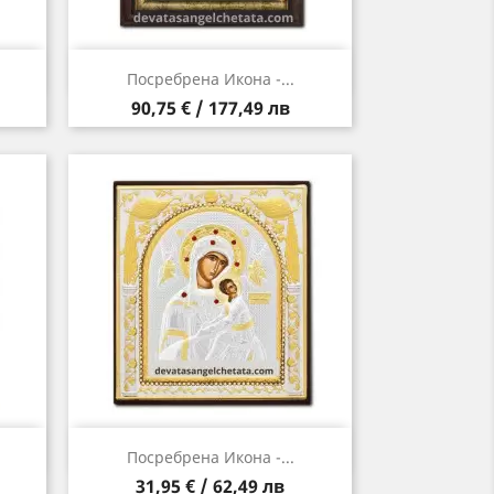
Бърз преглед

Посребрена Икона -...
Цена
90,75 € / 177,49 лв
Бърз преглед

Посребрена Икона -...
Цена
31,95 € / 62,49 лв