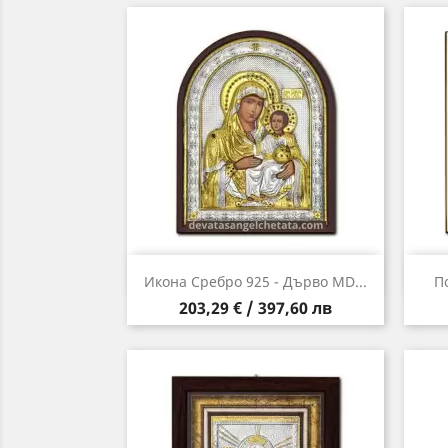
Бърз преглед

Икона Сребро 925 - Дърво MD...
П
Цена
203,29 € / 397,60 лв