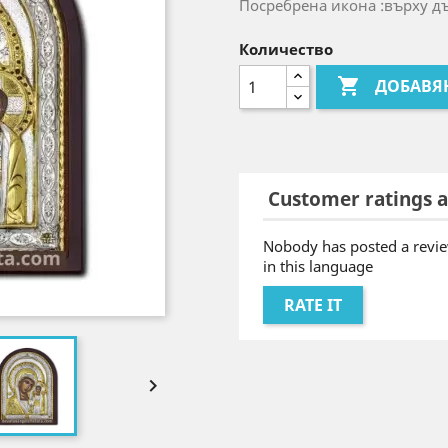
Посребрена икона :върху д
Количество

ДОБАВЯ
Customer ratings a
Nobody has posted a revie
in this language
RATE IT
