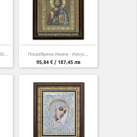
Бърз преглед

D...
Посребрена Икона - Иисус...
Цена
95,84 € / 187,45 лв