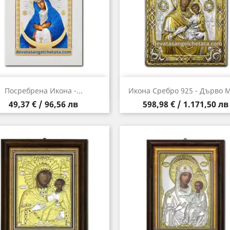
Бърз преглед
Бърз преглед


Посребрена Икона -...
Икона Сребро 925 - Дърво M
Цена
Цена
49,37 € / 96,56 лв
598,98 € / 1.171,50 лв