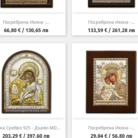
Бърз преглед
Бърз преглед


Посребрена Икона -...
Посребрена Икона -...
Цена
Цена
66,80 € / 130,65 лв
133,59 € / 261,28 лв
Бърз преглед
Бърз преглед


на Сребро 925 - Дърво MD...
Посребрена Икона -...
Цена
Цена
203,29 € / 397,60 лв
29,04 € / 56,80 лв