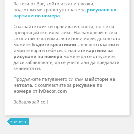
За тези от Вас, който искат и насоки,
подготвихме кратко упътване за
рисуване на
картини по номера
.
Спазвайте всички правила и съвети, но не ги
превръщайте в идея фикс. Наслаждавайте се и
се опитайте да измисляте нови идеи, доколкото
можете.
Бъдете креативни
с вашето
платно
и
имайте вяра в себе си. С нашите
картини за
рисуване по номера
можете да се отпуснете,
да се забавлявате, да се учите или да предавате
знанията си.
Продължете пътуването си към
майстори на
четката
, с комплектите за
рисуване по
номера
от
IvDecor.com
Забавлявай се !
ангелче