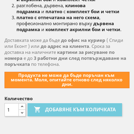
разглобена, дървена,
клинова
подрамка
и
платно
с
комплект бои и четки
платно с отпечатана на него схема
,
професионално монтирано върху
дървена
подрамка
и
комплект акрилни бои и четки
.
Доставката може да бъде
до офис на куриер
( Спиди
или Еконт ) или
до адрес на клиента
. Срока за
доставка на наличните
картини за рисуване по
номера
е до
3 работни дни след потвърждаване на
поръчката
по телефона.
Продукта не може да бъде поръчан към 
момента. Моля, опитайте отново след няколко 
дни.
Количество

ДОБАВЯНЕ КЪМ КОЛИЧКАТА