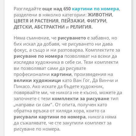
Разгледайте
още над 650
картини по номера
,
разделени в няколко категории:
ЖИВОТНИ
,
ЦВЕТЯ И РАСТЕНИЯ
,
ПЕЙЗАЖИ
,
ФИГУРИ
,
ДЕТСКИ, АБСТРАКТНИ
и
РЕЛИГИЯ.
Няма съмнение, че
рисуването
е забавно, но
бих искал да добавя, че рисуването ни дава
фокус, а също и ни разтоварва. Комплектите за
рисуване по номера
позволяват на всеки да
изследва художника в себе си. Тези комплекти
ви позволяват сами да рисувате
професионални
картини
, произведения на
велики художници
като Ван Гог, Да Винчи и
Пикасо. Ако искате да бъдете художник,
повярвайте ми, че никога не е късно, можете да
започнете с тези
комплекти за рисуване
тип
„направи си сам“. От опита, получен като
обратна връзка от хиляди хора, които са
рисували картини по номера
, никога няма
да съжалявате, че сте закупили комплект за
рисуване по номера.