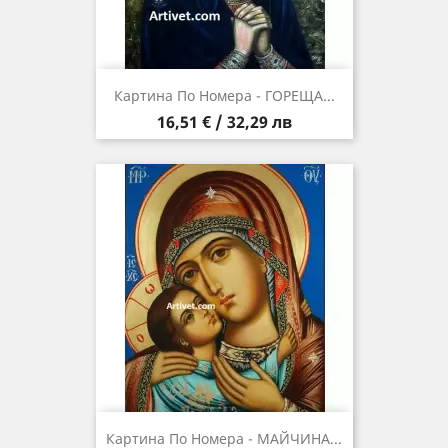
Картина По Номера - ГОРЕЩА...
Цена
16,51 € / 32,29 лв
Картина По Номера - МАЙЧИНА...