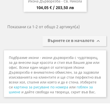
Икона Дърворезба - Св. Никола
Цена
104,05 € / 203,50 лв
Показани са 1-2 от общо 2 артикул(а)
Върнете се в началото

Подбрахме икони - икони дърворезба с чудотворец,
за да внесем още красота и стил във Вашия дом или
офис. Всеки един модел от категория Икони
Дърворезба е внимателно обмислен, за да задоволи
изискванията на клиентите и ще стои перфектно във
всеки хол, спалня или която и да е стена. Изберете
си
картина за рисуване по номера
или
гоблен за
шиене
и дайте свобода на твореца, скрит във Вас.