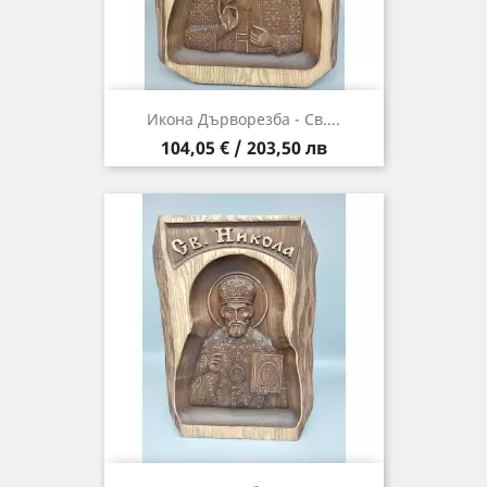
Икона Дърворезба - Св....
Цена
104,05 € / 203,50 лв