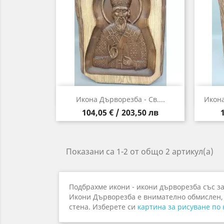
Бърз преглед

Икона Дърворезба - Св....
Икона
Цена
104,05 € / 203,50 лв
Показани са 1-2 от общо 2 артикул(а)
Подбрахме икони - икони дърворезба със за
Икони Дърворезба е внимателно обмислен, з
стена. Изберете си
картина за рисуване по