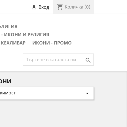
shopping_cart

Количка
(0)
Вход
РЕЛИГИЯ
- ИКОНИ И РЕЛИГИЯ
 КЕХЛИБАР
ИКОНИ - ПРОМО

КОНИ
жимост
