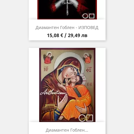
Диамантен Гоблен - ИЗПОВЕД
Цена
15,08 € / 29,49 лв
Диамантен Гоблен...