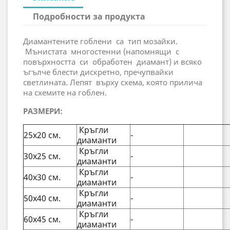
Подробности за продукта
Диамантените гоблени са тип мозайки.
Мънистата многостенни (напомнящи с
повърхността си обработен диамант) и всяко
ъгълче блести дискретно, пречупвайки
светлината. Лепят върху схема, която прилича
на схемите на гоблен.
РАЗМЕРИ:
Кръгли
25х20 см.
-
диаманти
Кръгли
30х25 см.
-
диаманти
Кръгли
40х30 см.
-
диаманти
Кръгли
50х40 см.
-
диаманти
Кръгли
60х45 см.
-
диаманти