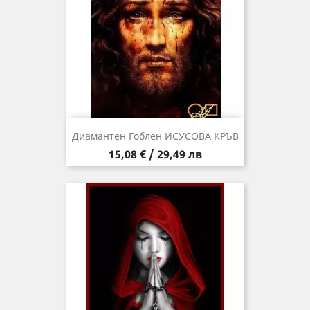
Диамантен Гоблен ИСУСОВА КРЪВ
Цена
15,08 € / 29,49 лв