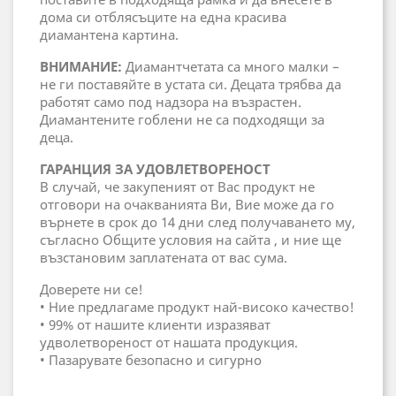
дома си отблясъците на една красива
диамантена картина.
ВНИМАНИЕ:
Диамантчетата са много малки –
не ги поставяйте в устата си. Децата трябва да
работят само под надзора на възрастен.
Диамантените гоблени не са подходящи за
деца.
ГАРАНЦИЯ ЗА УДОВЛЕТВОРЕНОСТ
В случай, че закупеният от Вас продукт не
отговори на очакванията Ви, Вие може да го
върнете в срок до 14 дни след получаването му,
съгласно Общите условия на сайта , и ние ще
възстановим заплатената от вас сума.
Доверете ни се!
• Ние предлагаме продукт най-високо качество!
• 99% от нашите клиенти изразяват
удволетвореност от нашата продукция.
• Пазарувате безопасно и сигурно