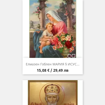
Елмазен Гоблен МАРИЯ § ИСУС...
Цена
15,08 € / 29,49 лв