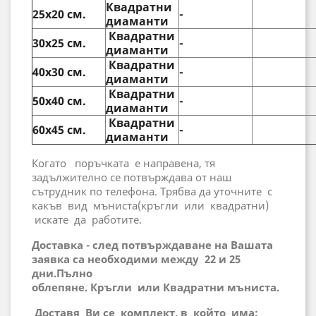
Квадратни
25х20 см.
-
диаманти
Квадратни
30х25 см.
-
диаманти
Квадратни
40х30 см.
-
диаманти
Квадратни
50х40 см.
-
диаманти
Квадратни
60х45 см.
-
диаманти
Когато поръчката е направена, тя
задължително се потвърждава от наш
сътрудник по телефона. Трябва да уточните с
какъв вид мъниста(кръгли или квадратни)
искате да работите.
Доставка - след потвърждаване на Вашата
заявка са необходими между 22 и 25
дни.
Пълно
облепяне.
Кръгли
или
Квадратни
мъниста
.
Доставя Ви се комплект, в който има: