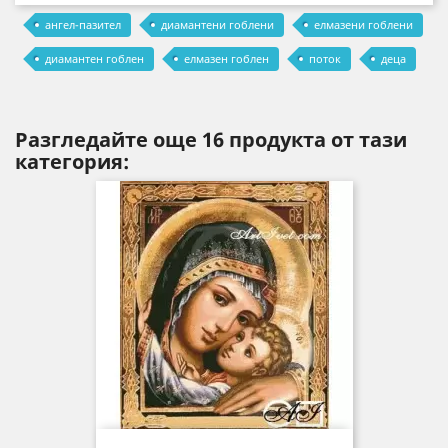
ангел-пазител
диамантени гоблени
елмазени гоблени
диамантен гоблен
елмазен гоблен
поток
деца
Разгледайте още 16 продукта от тази
категория: