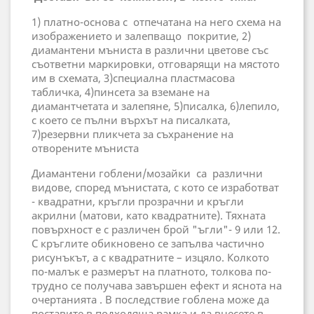
1) платно-основа с отпечатана на него схема на
изображението и залепващо покритие, 2)
диамантени мъниста в различни цветове със
съответни маркировки, отговарящи на мястото
им в схемата, 3)специална пластмасова
табличка, 4)пинсета за вземане на
диамантчетата и залепяне, 5)писалка, 6)лепило,
с което се пълни върхът на писалката,
7)резервни пликчета за съхранение на
отворените мъниста
Диамантени гоблени/мозайки са различни
видове, според мънистата, с кото се изработват
- квадратни, кръгли прозрачни и кръгли
акрилни (матови, като квадратните). Тяхната
повърхност е с различен брой "ъгли"- 9 или 12.
С кръглите обикновено се запълва частично
рисунъкът, а с квадратните – изцяло. Колкото
по-малък е размерът на платното, толкова по-
трудно се получава завършен ефект и яснота на
очертанията . В последствие гоблена може да
поставите в подходяща рамка и да внесете в