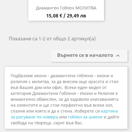
Диамантен Гоблен МОЛИТВА
Цена
15,08 € / 29,49 лв
Показани са 1-2 от общо 2 артикул(а)
Върнете се в началото

Подбрахме икони - диамантени гоблени - икони и
религия с молитва, за да внесем още красота и стил
във Вашия дом или офис. Всеки един модел от
категория Диамантени Гоблени - Икони и Религия е
внимателно обмислен, за да задоволи изискванията
на клиентите и ще стои перфектно във всеки хол,
спалня или която и да е стена. Изберете си
картина
за рисуване по номера
или
гоблен за шиене
и дайте
свобода на твореца, скрит във Вас.